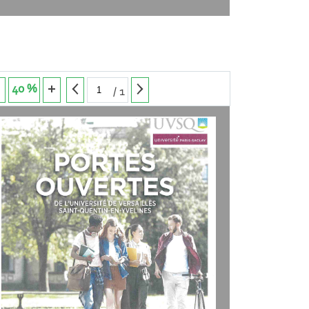
40 %
/
1