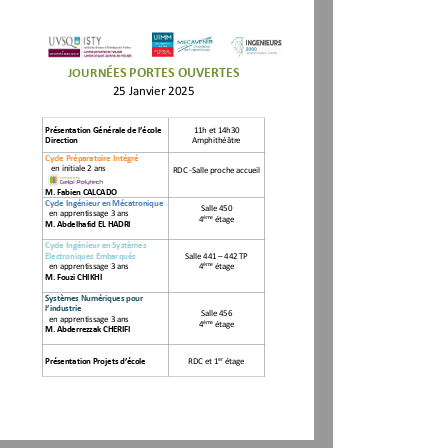
ÉE
S
PORTES 
OUVERTES
N
JOUR
25 Janvier 2025
Présentation Générale de l’école
1
1
h 
et 14h
30
Direction
Amphithéâtre
Cycle Préparatoire Intégré 
en initiale 2 ans 
RDC 
-
Salle proche accueil 
M. Fabien CALCADO
Cycle Ingénieur en Mécatronique
Salle 450
en apprentissage 3 ans
ème
4
étage
M. Abdelhafid EL HADRI
Cycle Ingénieur en Systèmes 
Electroniques Embarqués
Salle 441 
–
442 TP
ème
en apprentissage 3 ans
4
étage
M. Fouzi CHIKHI
Systèmes Numériques pour 
l’industrie
Salle 456
en
apprentissage 3 ans
ème
4
étage
M. Abderrezzak CHERIFI
er
Présentation Projets d’école
RDC et 1
étage 