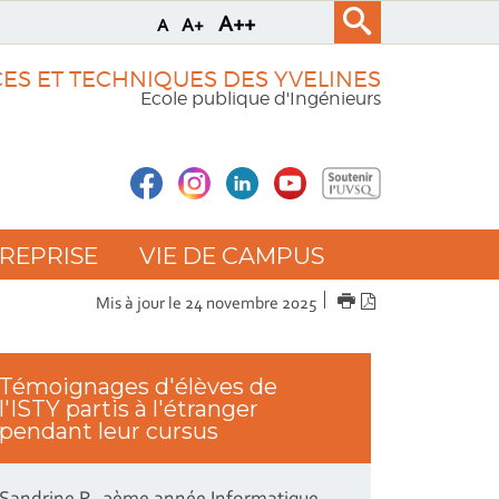
A++
A+
A
CES ET TECHNIQUES DES YVELINES
Ecole publique d'Ingénieurs
REPRISE
VIE DE CAMPUS
IMPRIMER
Version
Mis à jour le 24 novembre 2025
PDF
Témoignages d'élèves de
l'ISTY partis à l'étranger
pendant leur cursus