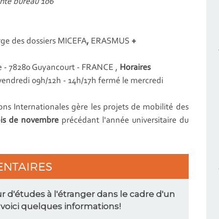
ante bureau 106
arge des dossiers MICEFA
,
ERASMUS
+
ie - 78280 Guyancourt - FRANCE ,
Ho
raires
t vendredi 09h/12h - 14h/17h fermé le mercredi
ions Internationales gère les projets de mobilité des
ois de novembre
précédant l'année universitaire du
ENTAIRES
r d'études à l'étranger dans le cadre d'un
oici quelques informations!