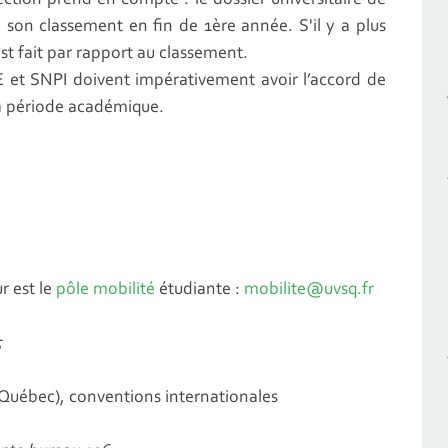
lection prend en compte : le dossier universitaire de
re son classement en fin de 1ère année. S'il y a plus
est fait par rapport au classement.
 et SNPI doivent impérativement avoir l’accord de
la période académique.
ur est le
pôle mobilité
étudiante :
mobilite@uvsq.fr
5
(Québec), conventions internationales